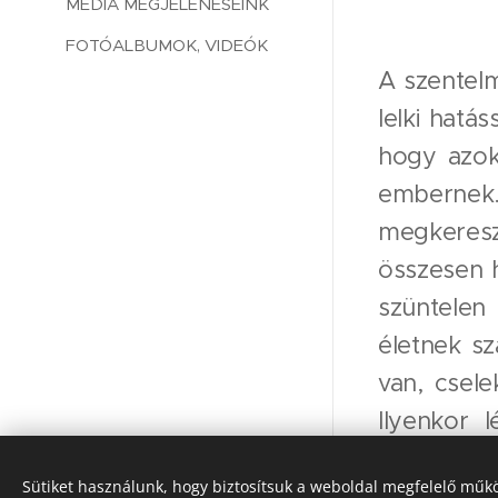
MÉDIA MEGJELENÉSEINK
FOTÓALBUMOK, VIDEÓK
A szentelm
lelki hatá
hogy azok 
embernek.
megkeresz
összesen h
szüntelen
életnek sz
van, csel
Ilyenkor 
bennük val
© 2022 Szent Adalbert Plébánia, 1119
Sütiket használunk, hogy biztosítsuk a weboldal megfelelő műkö
szinten j