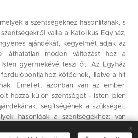
, melyek a szentségekhez hasonlítanak, s
szentségekről vallja a Katolikus Egyház,
 ingyenes ajándékát, kegyelmét adják az
e láthatatlan módon változást hoz a
 Isten gyermekévé teszi őt. Az Egyház
ordulópontjaihoz kötődnek, illetve a hit
lnak. Emellett azonban van az emberi
lt hozzá külön szentséget - Isten jelen
ajándékának, segítségének a szükségét.
lyek hasonlóak a szentségekhez: van
tudjuk, hogy az igazi történés már lelki
, hanem az Egyház alapította, hogy a