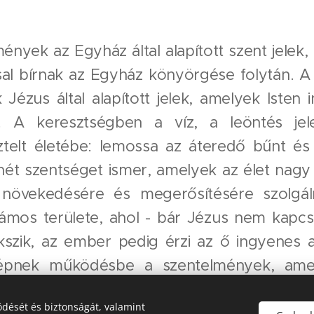
ények az Egyház által alapított szent jelek
ssal bírnak az Egyház könyörgése folytán. A 
Jézus által alapított jelek, amelyek Isten
 A keresztségben a víz, a leöntés jel
telt életébe: lemossa az áteredő bűnt és
ét szentséget ismer, amelyek az élet nagy f
 növekedésére és megerősítésére szolgá
ámos területe, ahol - bár Jézus nem kapcso
ekszik, az ember pedig érzi az ő ingyenes 
lépnek működésbe a szentelmények, ame
amiféle "jel", amit látunk, érzékelünk, de 
dését és biztonságát, valamint
átszódik le. A szentelményeket nem Jézus