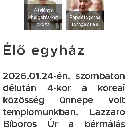
Általános
kihallgatás/kat
Pápalátogatás
ekézis
fotógalériája
Élő egyház
2026.01.24-én, szombaton
délután 4-kor a koreai
közösség ünnepe volt
templomunkban. Lazzaro
Bíboros Úr a bérmálás