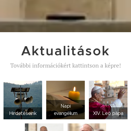
Aktualitások
További információkért kattintson a képre!
Napi
Hirdetéseink
evangélium
XIV. Leó pápa