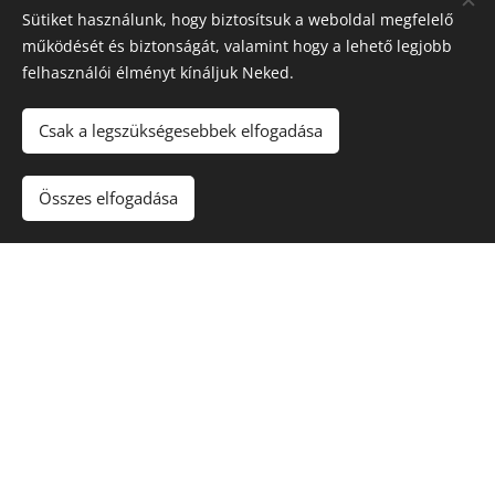
Sütiket használunk, hogy biztosítsuk a weboldal megfelelő
működését és biztonságát, valamint hogy a lehető legjobb
felhasználói élményt kínáljuk Neked.
Csak a legszükségesebbek elfogadása
Összes elfogadása
Te Deum hangfelvétele a
2024. évi hálaadó
szentmisénkből - klikk a
képre.