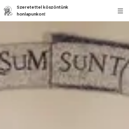
Szeretettel köszöntünk
honlapunkon!