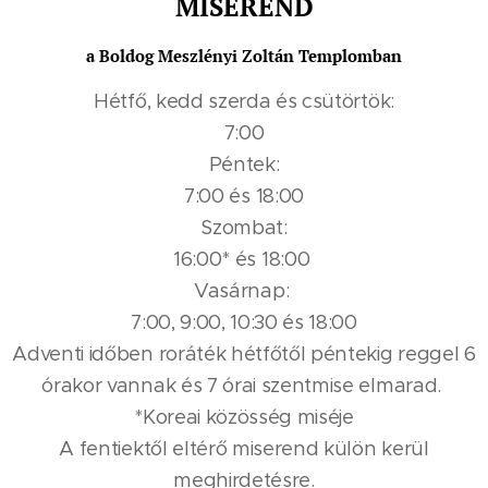
MISEREND
a Boldog Meszlényi Zoltán Templomban
Hétfő, kedd szerda és csütörtök:
7:00
Péntek:
7:00 és 18:00
Szombat:
16:00* és 18:00
Vasárnap:
7:00, 9:00, 10:30 és 18:00
Adventi időben roráték hétfőtől péntekig reggel 6
órakor vannak és 7 órai szentmise elmarad.
*Koreai közösség miséje
A fentiektől eltérő miserend külön kerül
meghirdetésre.