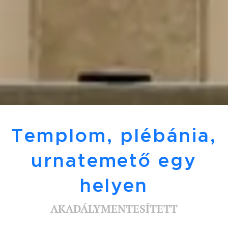
Templom, plébánia,
urnatemető egy
helyen
AKADÁLYMENTESÍTETT