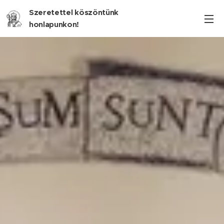
Szeretettel köszöntünk
honlapunkon!