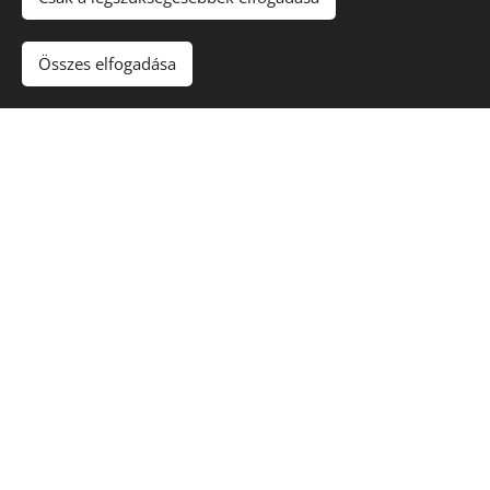
.
1119 Budapest, Etele út 3
Plébánia iroda telefon:
Összes elfogadása
+36 1 790 2908 / 11
Urnatemető iroda telefon:
+36 1 790 2908 / 12
E-mail:
sztadalbertpl@gmail.com
Postai cím:
1119 Budapest, Etele út 3.
Bankszámla::
CIB Bank
Budapest-Lágymányosi Szent Adalbert
Plébánia