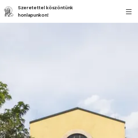
Szeretettel köszöntünk
honlapunkon!