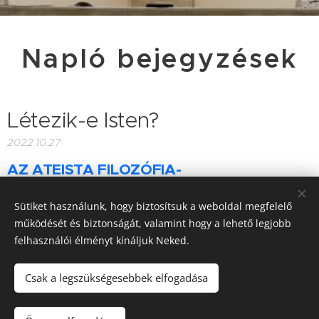
Napló bejegyzések
Létezik-e Isten?
2022.10.27
AZ ATEISTA FILOZÓFIA-
PROFESSZOR VITÁJA EGY
Sütiket használunk, hogy biztosítsuk a weboldal megfelelő
DIÁKKAL
működését és biztonságát, valamint hogy a lehető legjobb
felhasználói élményt kínáljuk Neked.
Csak a legszükségesebbek elfogadása