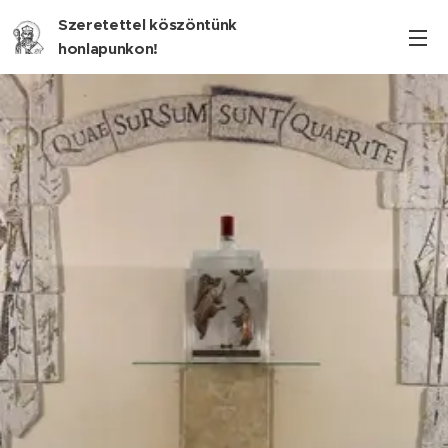
Szeretettel köszöntünk
honlapunkon!