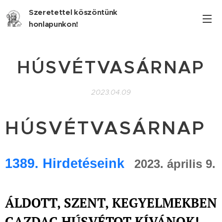
Szeretettel köszöntünk
honlapunkon!
HÚSVÉTVASÁRNAP
2023.04.09
HÚSVÉTVASÁRNAP
1389
. Hirdetéseink
2023. április 9.
ÁLDOTT, SZENT, KEGYELMEKBEN
GAZDAG HÚSVÉTOT KÍVÁNOK!