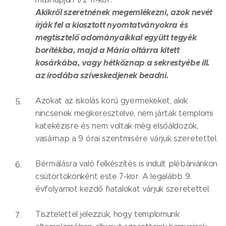
Akikről szeretnének megemlékezni, azok nevét
írják fel a kiosztott nyomtatványokra és
megtisztelő adományaikkal együtt tegyék
borítékba, majd a Mária oltárra kitett
kosárkába, vagy hétköznap a sekrestyébe ill.
az irodába szíveskedjenek beadni.
Azokat az iskolás korú gyermekeket, akik
nincsenek megkeresztelve, nem jártak templomi
katekézisre és nem voltak még elsőáldozók,
vasárnap a 9 órai szentmisére várjuk szeretettel.
Bérmálásra való felkészítés is indult plébániánkon
csütörtökönként este 7-kor. A legalább 9.
évfolyamot kezdő fiatalokat várjuk szeretettel.
Tisztelettel jelezzük, hogy templomunk