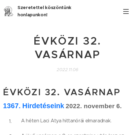
Szeretettel köszöntünk
honlapunkon!
ÉVKÖZI 32.
VASÁRNAP
2022.11.06
ÉVKÖZI 32. VASÁRNAP
1367
. Hirdetéseink
2022. november 6.
A héten Laci Atya hittanórái elmaradnak.