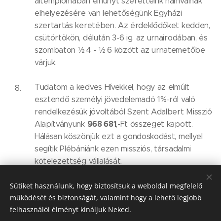
altemplomában elhunyt szeretteink hamvainak
elhelyezésére van lehetőségünk Egyházi
szertartás keretében. Az érdeklődőket kedden,
csütörtökön, délután 3-6 ig. az urnairodában, és
szombaton ½ 4 - ½ 6 között az urnatemetőbe
várjuk.
Tudatom a kedves Hívekkel, hogy az elmúlt
esztendő személyi jövedelemadó 1%-ról való
rendelkezésük jóvoltából Szent Adalbert Misszió
968 681
Alapítványunk
,-Ft összeget kapott.
Hálásan köszönjük ezt a gondoskodást, mellyel
segítik Plébániánk ezen missziós, társadalmi
kötelezettség vállalását.
Sütiket használunk, hogy biztosítsuk a weboldal megfelelő
működését és biztonságát, valamint hogy a lehető legjobb
Share
felhasználói élményt kínáljuk Neked.