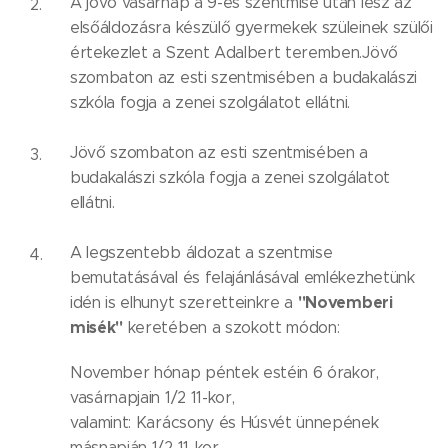
A jövő vasárnap a 9-es szentmise után lesz az
elsőáldozásra készülő gyermekek szüleinek szülői
értekezlet a Szent Adalbert teremben.Jövő
szombaton az esti szentmisében a budakalászi
szkóla fogja a zenei szolgálatot ellátni.
Jövő szombaton az esti szentmisében a
budakalászi szkóla fogja a zenei szolgálatot
ellátni.
A legszentebb áldozat a szentmise
bemutatásával és felajánlásával emlékezhetünk
"Novemberi
idén is elhunyt szeretteinkre a
misék"
keretében a szokott módon:
November hónap péntek estéin 6 órakor,
vasárnapjain 1/2 11-kor,
valamint: Karácsony és Húsvét ünnepének
másnapján 1/2 11-kor.