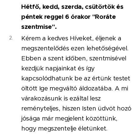
Hétfő, kedd, szerda, csütörtök és
péntek reggel 6 órakor "Roráte
szentmise".
Kérem a kedves Híveket, éljenek a
megszentelődés ezen lehetőségével.
Ebben a szent időben, szentmisével
kezdjük napjainkat és így
kapcsolódhatunk be az értünk testet
öltött Ige megváltó áldozatába. A mi
várakozásunk is ezáltal lesz
reményteljes, hiszen Isten üdvöt hozó
jósága már megjelent közöttünk,
hogy megszentelje életünket.