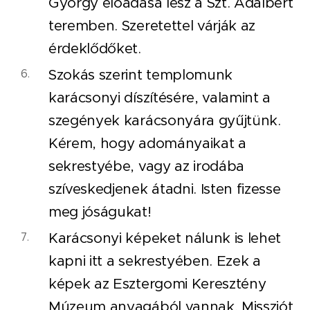
György előadása lesz a Szt. Adalbert
teremben. Szeretettel várják az
érdeklődőket.
Szokás szerint templomunk
karácsonyi díszítésére, valamint a
szegények karácsonyára gyűjtünk.
Kérem, hogy adományaikat a
sekrestyébe, vagy az irodába
szíveskedjenek átadni. Isten fizesse
meg jóságukat!
Karácsonyi képeket nálunk is lehet
kapni itt a sekrestyében. Ezek a
képek az Esztergomi Keresztény
Múzeum anyagából vannak. Missziót