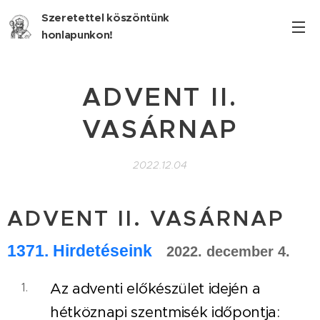
Szeretettel köszöntünk
honlapunkon!
ADVENT II.
VASÁRNAP
2022.12.04
ADVENT II. VASÁRNAP
1371
. Hirdetéseink
2022. december 4.
Az adventi előkészület idején a
hétköznapi szentmisék időpontja: