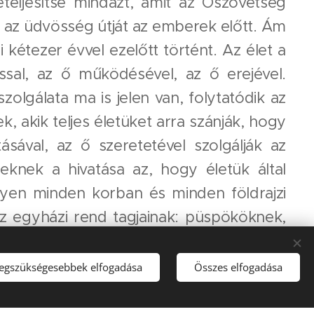
eteljesítse mindazt, amit az Ószövetség
 az üdvösség útját az emberek előtt. Ám
étezer évvel ezelőtt történt. Az élet a
ussal, az ő működésével, az ő erejével.
lgálata ma is jelen van, folytatódik az
, akik teljes életüket arra szánják, hogy
ásával, az ő szeretetével szolgálják az
knek a hivatása az, hogy életük által
legyen minden korban és minden földrajzi
az egyházi rend tagjainak: püspököknek,
ége - akárcsak a szentségi házasság -
etből fakadó döntés által kapcsolja össze
legszükségesebbek elfogadása
Összes elfogadása
egyházzal, az egész világgal. Talán azt
és. Ezért fontos megértenünk, hogy itt