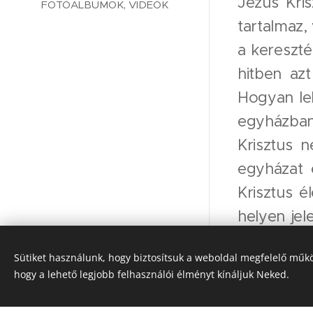
Jézus Kris
FOTÓALBUMOK, VIDEÓK
tartalmaz,
a kereszté
hitben azt
Hogyan leh
egyházban.
Krisztus n
egyházat 
Krisztus é
helyen jel
papoknak 
© 2022 Szent Adalbert Plébánia, 1119
Sütiket használunk, hogy biztosítsuk a weboldal megfelelő műkö
egész élet
Budapest, Etele út 3.
hogy a lehető legjobb felhasználói élményt kínáljuk Neked.
a kiválasz
Sütik
gondolhat