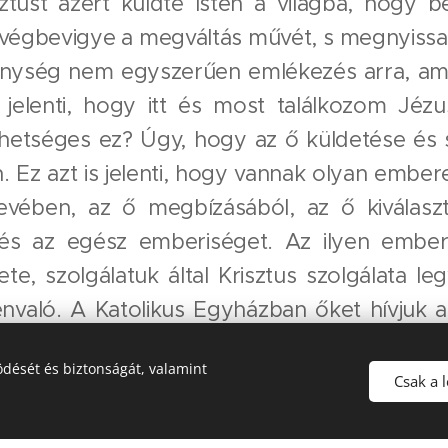
ztust azért küldte Isten a világba, hogy b
 végbevigye a megváltás művét, s megnyissa
nység nem egyszerűen emlékezés arra, ami k
 jelenti, hogy itt és most találkozom Jéz
etséges ez? Úgy, hogy az ő küldetése és szo
 Ez azt is jelenti, hogy vannak olyan emberek
evében, az ő megbízásából, az ő kiválaszt
és az egész emberiséget. Az ilyen embere
lete, szolgálatuk által Krisztus szolgálata 
envaló. A Katolikus Egyházban őket hívjuk 
és diakónusoknak. Az egyházi rend szents
dését és biztonságát, valamint
re szóló és feltételekhez nem kötött, szeret
Csak a 
tott férfit Jézussal, s rajta keresztül az 
juk, túl nehéz dolog az ilyen elköteleződ