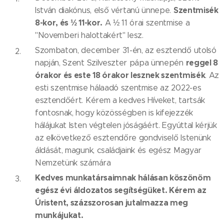
Szentmisék
István diakónus, első vértanú ünnepe.
8-kor, és ½ 11-kor.
A ½ 11 órai szentmise a
"Novemberi halottakért" lesz.
Szombaton, december 31-én, az esztendő utolsó
reggel 8
napján, Szent Szilveszter pápa ünnepén
órakor és este 18 órakor lesznek szentmisék
. Az
esti szentmise hálaadó szentmise az 2022-es
esztendőért. Kérem a kedves Híveket, tartsák
fontosnak, hogy közösségben is kifejezzék
hálájukat Isten végtelen jóságáért. Egyúttal kérjük
az elkövetkező esztendőre gondviselő Istenünk
áldását, magunk, családjaink és egész Magyar
Nemzetünk számára
Kedves munkatársaimnak hálásan köszönöm
egész évi áldozatos segítségüket. Kérem az
Úristent, százszorosan jutalmazza meg
munkájukat.