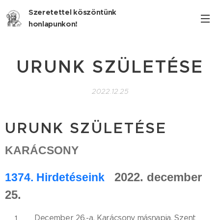
Szeretettel köszöntünk
honlapunkon!
URUNK SZÜLETÉSE
2022.12.25
URUNK SZÜLETÉSE
KARÁCSONY
2022. december
1374
. Hirdetéseink
25.
December 26.-a, Karácsony másnapja, Szent