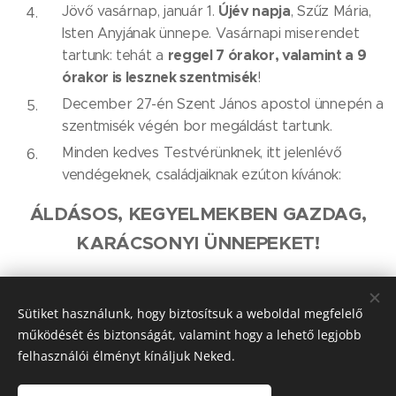
Újév napj
a
Jövő vasárnap, január 1.
, Szűz Mária,
Isten Anyjának ünnepe. Vasárnapi miserendet
reggel 7 órakor,
valamint a 9
tartunk: tehát a
órakor is lesznek szentmisék
!
December 27-én Szent János apostol ünnepén a
szentmisék végén bor megáldást tartunk.
Minden kedves Testvérünknek, itt jelenlévő
vendégeknek, családjaiknak ezúton kívánok:
ÁLDÁSOS, KEGYELMEKBEN GAZDAG,
KARÁCSONYI ÜNNEPEKET!
Sütiket használunk, hogy biztosítsuk a weboldal megfelelő
működését és biztonságát, valamint hogy a lehető legjobb
Share
felhasználói élményt kínáljuk Neked.