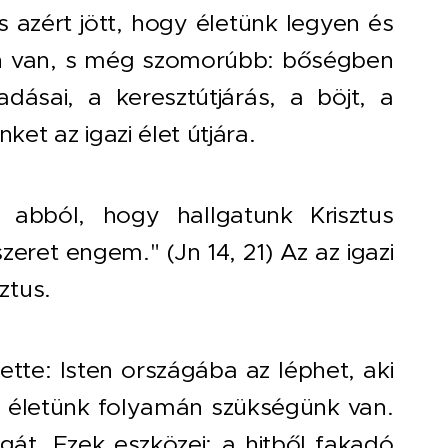
s azért jött, hogy életünk legyen és
en van, s még szomorúbb: bőségben
ásai, a keresztútjárás, a böjt, a
ket az igazi élet útjára.
abból, hogy hallgatunk Krisztus
szeret engem." (Jn 14, 21) Az az igazi
ztus.
tte: Isten országába az léphet, aki
 életünk folyamán szükségünk van.
gát. Ezek eszközei: a hitből fakadó