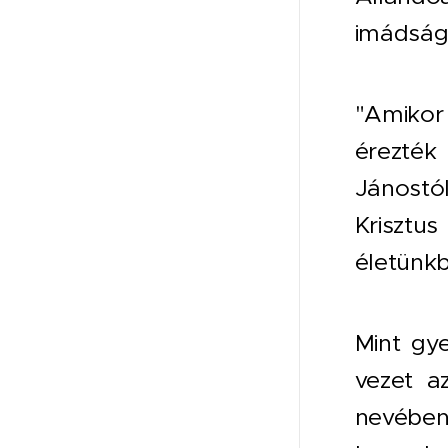
imádság,
"Amikor
érezték
Jánostól
Krisztu
életünk
Mint gy
vezet a
nevében 