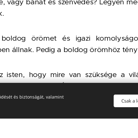
e, vagy bánat és szenvedés? Legyen meg 
k.
boldog örömet és igazi komolyságot
ben állnak. Pedig a boldog örömhöz tény
z isten, hogy mire van szüksége a vil
ssa a sötétséget. Életet küldött, hogy
 forrását fakasztotta. S magához ölelte 
dését és biztonságát, valamint
Csak a 
ban visszaemlékezünk arra az időr
t Megváltót. Egyúttal az ő születéséne