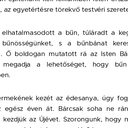
 az egyetértésre törekvő testvéri szeret
 elhatalmasodott a bűn, túláradt a k
 bűnösségünket, s a bűnbánat keres
. Ő boldogan mutatott rá az Isten Bárá
s megadja a lehetőséget, hogy bűn
ben.
ermekének kezét az édesanya, úgy fogj
z egész éven át. Bárcsak soha ne ránt
kezdjük az Újévet. Szorongunk, hogy mi