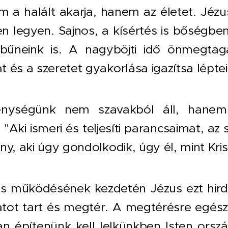
m a halált akarja, hanem az életet. Jézu
n legyen. Sajnos, a kísértés is bőségb
bűneink is. A nagyböjti idő önmegtagad
 és a szeretet gyakorlása igazítsa léptein
énységünk nem szavakból áll, hanem 
 "Aki ismeri és teljesíti parancsaimat, az 
ny, aki úgy gondolkodik, úgy él, mint Kris
s működésének kezdetén Jézus ezt hirde
tot tart és megtér. A megtérésre egész
n építenünk kell lelkünkben Isten orszá