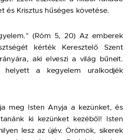
et és Krisztus hűséges követése.
egyelem." (Róm 5, 20) Az emberek
ztségét kérték Keresztelő Szent
nyára, aki elveszi a világ bűneit.
 helyett a kegyelem uralkodjék
a meg Isten Anyja a kezünket, és
anánk ki kezünket kezéből! Isten
lyen lesz az újév. Örömök, sikerek