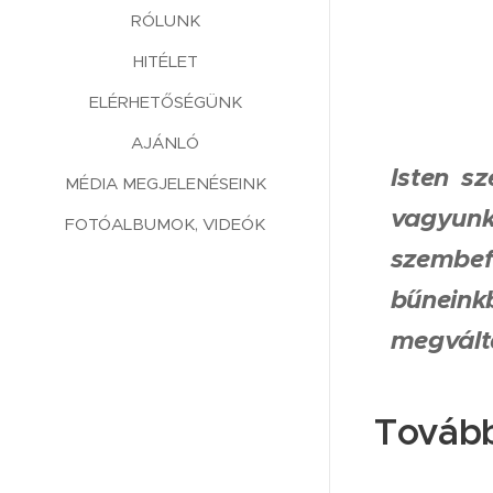
RÓLUNK
HITÉLET
ELÉRHETŐSÉGÜNK
AJÁNLÓ
Isten sz
MÉDIA MEGJELENÉSEINK
vagyun
FOTÓALBUMOK, VIDEÓK
szembe
bűneink
megvált
Tovább