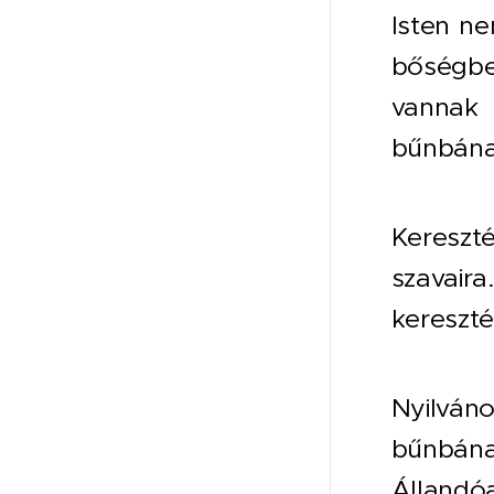
Isten ne
bőségbe
vannak 
bűnbánat
Kereszt
szavaira.
kereszté
Nyilváno
bűnbána
Állandóa