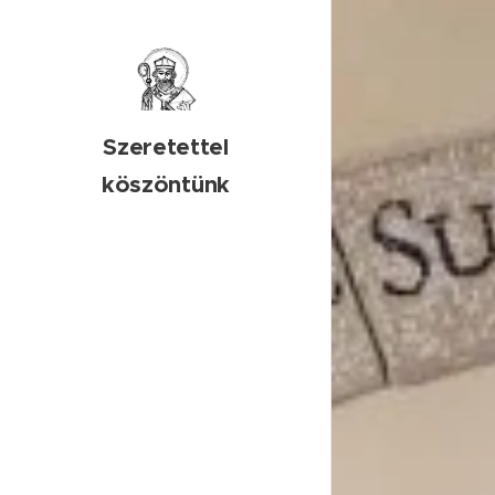
Szeretettel
köszöntünk
honlapunkon!