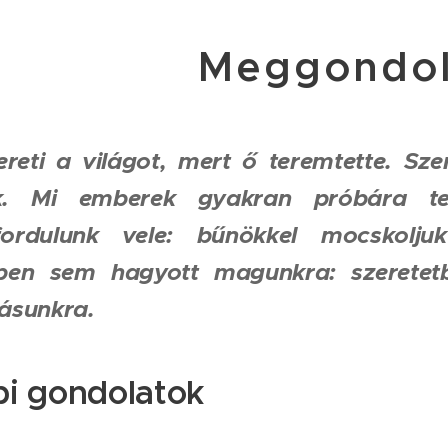
Meggondol
ereti a világot, mert ő teremtette. Sz
k. Mi emberek gyakran próbára tes
fordulunk vele: bűnökkel mocskolj
ben sem hagyott magunkra: szeretetb
ásunkra.
i gondolatok