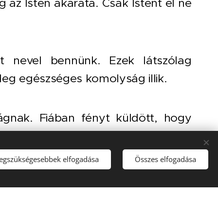
az Isten akarata. Csak Istent el ne
 nevel bennünk. Ezek látszólag
leg egészséges komolyság illik.
ágnak. Fiában fényt küldött, hogy
 a halál ne győzedelmeskedjék. Az
a szeretetet éhező embert.
legszükségesebbek elfogadása
Összes elfogadása
e, amikor az emberiség várta a
k ünnepére és második eljövetelére