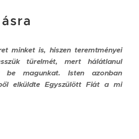
ásra
eret minket is, hiszen teremtményei
szük türelmét, mert hálátlanul
uk be magunkat. Isten azonban
ől elküldte Egyszülött Fiát a mi